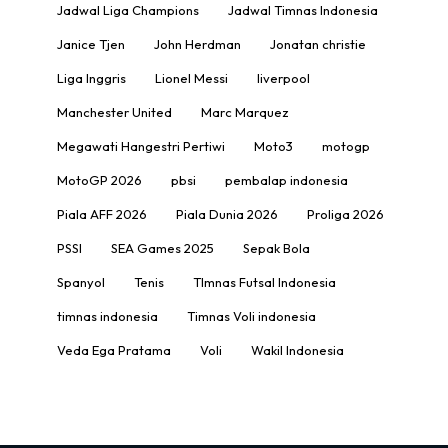
Jadwal Liga Champions
Jadwal Timnas Indonesia
Janice Tjen
John Herdman
Jonatan christie
Liga Inggris
Lionel Messi
liverpool
Manchester United
Marc Marquez
Megawati Hangestri Pertiwi
Moto3
motogp
MotoGP 2026
pbsi
pembalap indonesia
Piala AFF 2026
Piala Dunia 2026
Proliga 2026
PSSI
SEA Games 2025
Sepak Bola
Spanyol
Tenis
TImnas Futsal Indonesia
timnas indonesia
Timnas Voli indonesia
Veda Ega Pratama
Voli
Wakil Indonesia