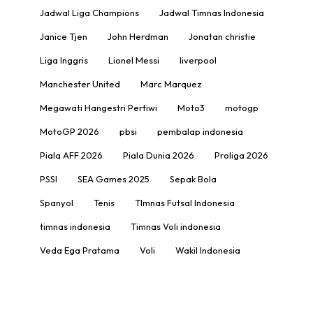
Jadwal Liga Champions
Jadwal Timnas Indonesia
Janice Tjen
John Herdman
Jonatan christie
Liga Inggris
Lionel Messi
liverpool
Manchester United
Marc Marquez
Megawati Hangestri Pertiwi
Moto3
motogp
MotoGP 2026
pbsi
pembalap indonesia
Piala AFF 2026
Piala Dunia 2026
Proliga 2026
PSSI
SEA Games 2025
Sepak Bola
Spanyol
Tenis
TImnas Futsal Indonesia
timnas indonesia
Timnas Voli indonesia
Veda Ega Pratama
Voli
Wakil Indonesia