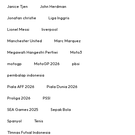
Janice Tjen
John Herdman
Jonatan christie
Liga Inggris
Lionel Messi
liverpool
Manchester United
Marc Marquez
Megawati Hangestri Pertiwi
Moto3
motogp
MotoGP 2026
pbsi
pembalap indonesia
Piala AFF 2026
Piala Dunia 2026
Proliga 2026
PSSI
SEA Games 2025
Sepak Bola
Spanyol
Tenis
TImnas Futsal Indonesia