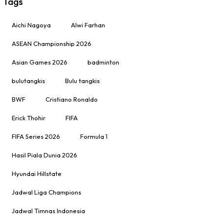
Tags
Aichi Nagoya
Alwi Farhan
ASEAN Championship 2026
Asian Games 2026
badminton
bulutangkis
Bulu tangkis
BWF
Cristiano Ronaldo
Erick Thohir
FIFA
FIFA Series 2026
Formula 1
Hasil Piala Dunia 2026
Hyundai Hillstate
Jadwal Liga Champions
Jadwal Timnas Indonesia