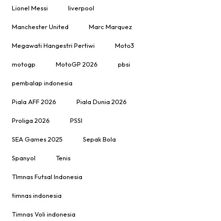
Lionel Messi
liverpool
Manchester United
Marc Marquez
Megawati Hangestri Pertiwi
Moto3
motogp
MotoGP 2026
pbsi
pembalap indonesia
Piala AFF 2026
Piala Dunia 2026
Proliga 2026
PSSI
SEA Games 2025
Sepak Bola
Spanyol
Tenis
TImnas Futsal Indonesia
timnas indonesia
Timnas Voli indonesia