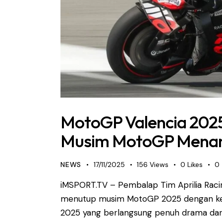
MotoGP Valencia 2025
Musim MotoGP Menan
NEWS
17/11/2025
156
Views
0
Likes
0
iMSPORT.TV – Pembalap Tim Aprilia Raci
menutup musim MotoGP 2025 dengan kem
2025 yang berlangsung penuh drama dan i