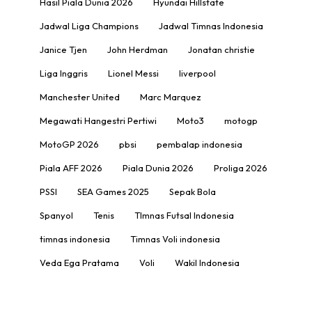
Hasil Piala Dunia 2026
Hyundai Hillstate
Jadwal Liga Champions
Jadwal Timnas Indonesia
Janice Tjen
John Herdman
Jonatan christie
Liga Inggris
Lionel Messi
liverpool
Manchester United
Marc Marquez
Megawati Hangestri Pertiwi
Moto3
motogp
MotoGP 2026
pbsi
pembalap indonesia
Piala AFF 2026
Piala Dunia 2026
Proliga 2026
PSSI
SEA Games 2025
Sepak Bola
Spanyol
Tenis
TImnas Futsal Indonesia
timnas indonesia
Timnas Voli indonesia
Veda Ega Pratama
Voli
Wakil Indonesia