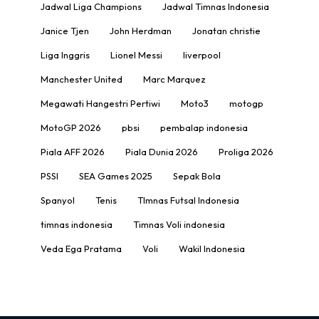
Jadwal Liga Champions
Jadwal Timnas Indonesia
Janice Tjen
John Herdman
Jonatan christie
Liga Inggris
Lionel Messi
liverpool
Manchester United
Marc Marquez
Megawati Hangestri Pertiwi
Moto3
motogp
MotoGP 2026
pbsi
pembalap indonesia
Piala AFF 2026
Piala Dunia 2026
Proliga 2026
PSSI
SEA Games 2025
Sepak Bola
Spanyol
Tenis
TImnas Futsal Indonesia
timnas indonesia
Timnas Voli indonesia
Veda Ega Pratama
Voli
Wakil Indonesia