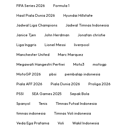
FIFA Series 2026
Formula 1
Hasil Piala Dunia 2026
Hyundai Hillstate
Jadwal Liga Champions
Jadwal Timnas Indonesia
Janice Tjen
John Herdman
Jonatan christie
Liga Inggris
Lionel Messi
liverpool
Manchester United
Marc Marquez
Megawati Hangestri Pertiwi
Moto3
motogp
MotoGP 2026
pbsi
pembalap indonesia
Piala AFF 2026
Piala Dunia 2026
Proliga 2026
PSSI
SEA Games 2025
Sepak Bola
Spanyol
Tenis
TImnas Futsal Indonesia
timnas indonesia
Timnas Voli indonesia
Veda Ega Pratama
Voli
Wakil Indonesia