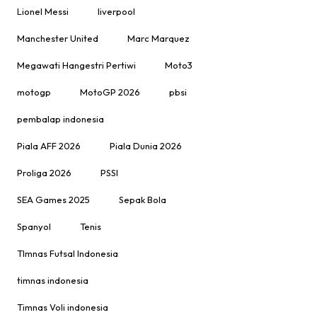
Lionel Messi
liverpool
Manchester United
Marc Marquez
Megawati Hangestri Pertiwi
Moto3
motogp
MotoGP 2026
pbsi
pembalap indonesia
Piala AFF 2026
Piala Dunia 2026
Proliga 2026
PSSI
SEA Games 2025
Sepak Bola
Spanyol
Tenis
TImnas Futsal Indonesia
timnas indonesia
Timnas Voli indonesia