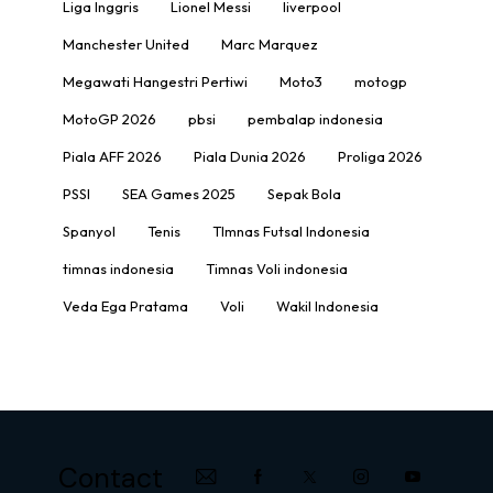
Liga Inggris
Lionel Messi
liverpool
Manchester United
Marc Marquez
Megawati Hangestri Pertiwi
Moto3
motogp
MotoGP 2026
pbsi
pembalap indonesia
Piala AFF 2026
Piala Dunia 2026
Proliga 2026
PSSI
SEA Games 2025
Sepak Bola
Spanyol
Tenis
TImnas Futsal Indonesia
timnas indonesia
Timnas Voli indonesia
Veda Ega Pratama
Voli
Wakil Indonesia
Contact