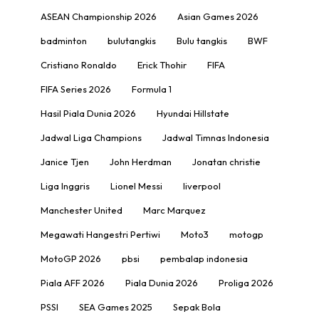
ASEAN Championship 2026
Asian Games 2026
badminton
bulutangkis
Bulu tangkis
BWF
Cristiano Ronaldo
Erick Thohir
FIFA
FIFA Series 2026
Formula 1
Hasil Piala Dunia 2026
Hyundai Hillstate
Jadwal Liga Champions
Jadwal Timnas Indonesia
Janice Tjen
John Herdman
Jonatan christie
Liga Inggris
Lionel Messi
liverpool
Manchester United
Marc Marquez
Megawati Hangestri Pertiwi
Moto3
motogp
MotoGP 2026
pbsi
pembalap indonesia
Piala AFF 2026
Piala Dunia 2026
Proliga 2026
PSSI
SEA Games 2025
Sepak Bola