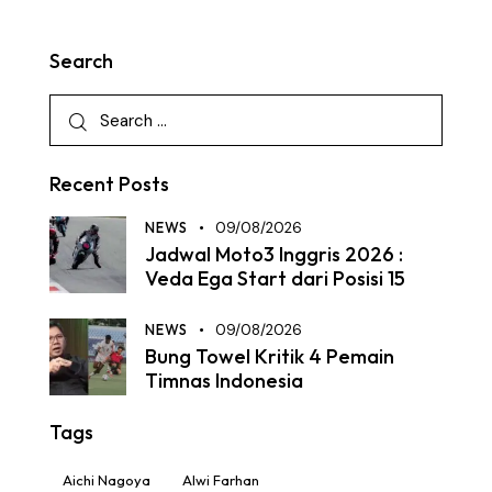
Search
Recent Posts
NEWS
09/08/2026
Jadwal Moto3 Inggris 2026 :
Veda Ega Start dari Posisi 15
NEWS
09/08/2026
Bung Towel Kritik 4 Pemain
Timnas Indonesia
Tags
Aichi Nagoya
Alwi Farhan