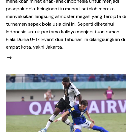
menaikkan minat anak-anak Indonesia untuk menjadi
pesepak bola. Keinginan itu muncul setelah mereka
menyaksikan langsung atmosfer megah yang tercipta di
turnamen sepak bola usia dini ini. Seperti diketahui,
Indonesia untuk pertama kalinya menjadi tuan rumah
Piala Dunia U-17. Event dua tahunan ini dilangsungkan di
empat kota, yakni Jakarta,…