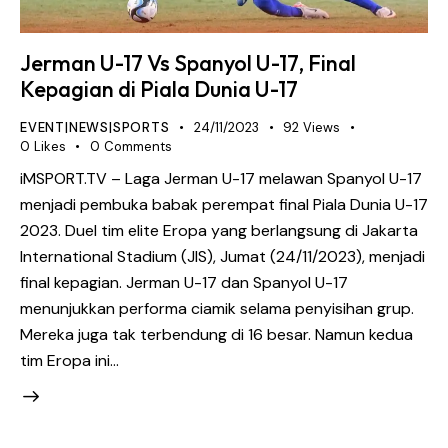
Jerman U-17 Vs Spanyol U-17, Final
Kepagian di Piala Dunia U-17
EVENT|NEWS|SPORTS
24/11/2023
92
Views
0
Likes
0
Comments
iMSPORT.TV – Laga Jerman U-17 melawan Spanyol U-17
menjadi pembuka babak perempat final Piala Dunia U-17
2023. Duel tim elite Eropa yang berlangsung di Jakarta
International Stadium (JIS), Jumat (24/11/2023), menjadi
final kepagian. Jerman U-17 dan Spanyol U-17
menunjukkan performa ciamik selama penyisihan grup.
Mereka juga tak terbendung di 16 besar. Namun kedua
tim Eropa ini…