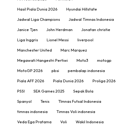
Hasil Piala Dunia 2026
Hyundai Hillstate
Jadwal Liga Champions
Jadwal Timnas Indonesia
Janice Tjen
John Herdman
Jonatan christie
Liga Inggris
Lionel Messi
liverpool
Manchester United
Marc Marquez
Megawati Hangestri Pertiwi
Moto3
motogp
MotoGP 2026
pbsi
pembalap indonesia
Piala AFF 2026
Piala Dunia 2026
Proliga 2026
PSSI
SEA Games 2025
Sepak Bola
Spanyol
Tenis
TImnas Futsal Indonesia
timnas indonesia
Timnas Voli indonesia
Veda Ega Pratama
Voli
Wakil Indonesia