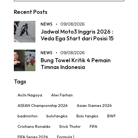
Recent Posts
NEWS
09/08/2026
Jadwal Moto3 Inggris 2026 :
Veda Ega Start dari Posisi 15
NEWS
09/08/2026
Bung Towel Kritik 4 Pemain
Timnas Indonesia
Tags
Aichi Nagoya
Alwi Farhan
ASEAN Championship 2026
Asian Games 2026
badminton
bulutangkis
Bulu tangkis
BWF
Cristiano Ronaldo
Erick Thohir
FIFA
FIFA Series 2026
Formula 1