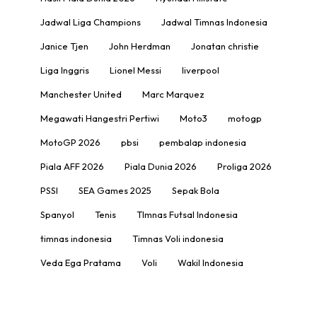
Jadwal Liga Champions
Jadwal Timnas Indonesia
Janice Tjen
John Herdman
Jonatan christie
Liga Inggris
Lionel Messi
liverpool
Manchester United
Marc Marquez
Megawati Hangestri Pertiwi
Moto3
motogp
MotoGP 2026
pbsi
pembalap indonesia
Piala AFF 2026
Piala Dunia 2026
Proliga 2026
PSSI
SEA Games 2025
Sepak Bola
Spanyol
Tenis
TImnas Futsal Indonesia
timnas indonesia
Timnas Voli indonesia
Veda Ega Pratama
Voli
Wakil Indonesia