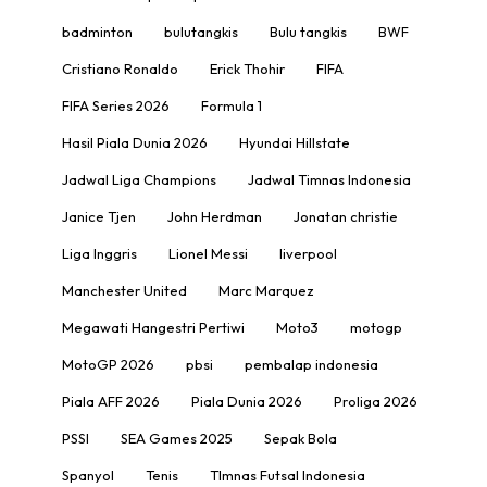
badminton
bulutangkis
Bulu tangkis
BWF
Cristiano Ronaldo
Erick Thohir
FIFA
FIFA Series 2026
Formula 1
Hasil Piala Dunia 2026
Hyundai Hillstate
Jadwal Liga Champions
Jadwal Timnas Indonesia
Janice Tjen
John Herdman
Jonatan christie
Liga Inggris
Lionel Messi
liverpool
Manchester United
Marc Marquez
Megawati Hangestri Pertiwi
Moto3
motogp
MotoGP 2026
pbsi
pembalap indonesia
Piala AFF 2026
Piala Dunia 2026
Proliga 2026
PSSI
SEA Games 2025
Sepak Bola
Spanyol
Tenis
TImnas Futsal Indonesia