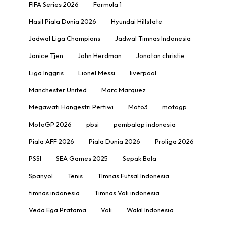
FIFA Series 2026
Formula 1
Hasil Piala Dunia 2026
Hyundai Hillstate
Jadwal Liga Champions
Jadwal Timnas Indonesia
Janice Tjen
John Herdman
Jonatan christie
Liga Inggris
Lionel Messi
liverpool
Manchester United
Marc Marquez
Megawati Hangestri Pertiwi
Moto3
motogp
MotoGP 2026
pbsi
pembalap indonesia
Piala AFF 2026
Piala Dunia 2026
Proliga 2026
PSSI
SEA Games 2025
Sepak Bola
Spanyol
Tenis
TImnas Futsal Indonesia
timnas indonesia
Timnas Voli indonesia
Veda Ega Pratama
Voli
Wakil Indonesia