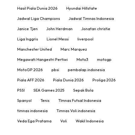
Hasil Piala Dunia 2026
Hyundai Hillstate
Jadwal Liga Champions
Jadwal Timnas Indonesia
Janice Tjen
John Herdman
Jonatan christie
Liga Inggris
Lionel Messi
liverpool
Manchester United
Marc Marquez
Megawati Hangestri Pertiwi
Moto3
motogp
MotoGP 2026
pbsi
pembalap indonesia
Piala AFF 2026
Piala Dunia 2026
Proliga 2026
PSSI
SEA Games 2025
Sepak Bola
Spanyol
Tenis
TImnas Futsal Indonesia
timnas indonesia
Timnas Voli indonesia
Veda Ega Pratama
Voli
Wakil Indonesia