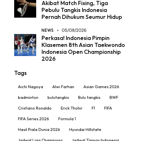
Akibat Match Fixing, Tiga
Pebulu Tangkis Indonesia
Pernah Dihukum Seumur Hidup
NEWS
05/08/2026
Perkasa! Indonesia Pimpin
Klasemen 8th Asian Taekwondo
Indonesia Open Championship
2026
Tags
Aichi Nagoya
Alwi Farhan
Asian Games 2026
badminton
bulutangkis
Bulu tangkis
BWF
Cristiano Ronaldo
Erick Thohir
F1
FIFA
FIFA Series 2026
Formula 1
Hasil Piala Dunia 2026
Hyundai Hillstate
Jadwal Liga Champions
Jadwal Timnas Indonesia