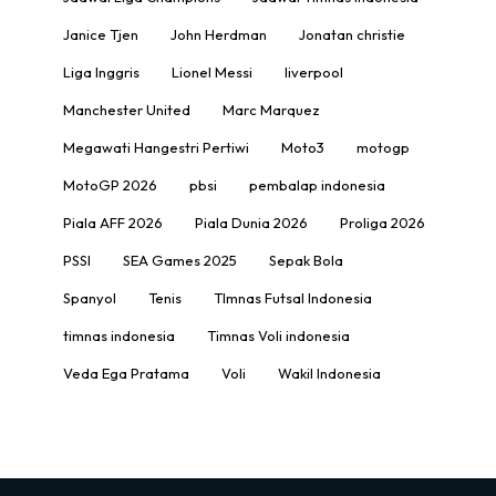
Janice Tjen
John Herdman
Jonatan christie
Liga Inggris
Lionel Messi
liverpool
Manchester United
Marc Marquez
Megawati Hangestri Pertiwi
Moto3
motogp
MotoGP 2026
pbsi
pembalap indonesia
Piala AFF 2026
Piala Dunia 2026
Proliga 2026
PSSI
SEA Games 2025
Sepak Bola
Spanyol
Tenis
TImnas Futsal Indonesia
timnas indonesia
Timnas Voli indonesia
Veda Ega Pratama
Voli
Wakil Indonesia