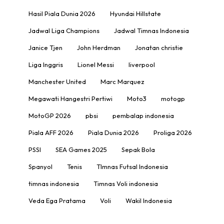
Hasil Piala Dunia 2026
Hyundai Hillstate
Jadwal Liga Champions
Jadwal Timnas Indonesia
Janice Tjen
John Herdman
Jonatan christie
Liga Inggris
Lionel Messi
liverpool
Manchester United
Marc Marquez
Megawati Hangestri Pertiwi
Moto3
motogp
MotoGP 2026
pbsi
pembalap indonesia
Piala AFF 2026
Piala Dunia 2026
Proliga 2026
PSSI
SEA Games 2025
Sepak Bola
Spanyol
Tenis
TImnas Futsal Indonesia
timnas indonesia
Timnas Voli indonesia
Veda Ega Pratama
Voli
Wakil Indonesia