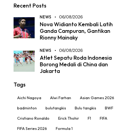
Recent Posts
NEWS
06/08/2026
Nova Widianto Kembali Latih
Ganda Campuran, Gantikan
Rionny Mainaky
NEWS
06/08/2026
Atlet Sepatu Roda Indonesia
Borong Medali di China dan
Jakarta
Tags
Aichi Nagoya
Alwi Farhan
Asian Games 2026
badminton
bulutangkis
Bulu tangkis
BWF
Cristiano Ronaldo
Erick Thohir
F1
FIFA
FIFA Series 2026
Formula 1