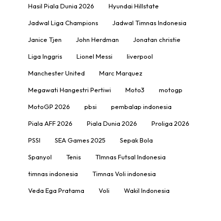
Hasil Piala Dunia 2026
Hyundai Hillstate
Jadwal Liga Champions
Jadwal Timnas Indonesia
Janice Tjen
John Herdman
Jonatan christie
Liga Inggris
Lionel Messi
liverpool
Manchester United
Marc Marquez
Megawati Hangestri Pertiwi
Moto3
motogp
MotoGP 2026
pbsi
pembalap indonesia
Piala AFF 2026
Piala Dunia 2026
Proliga 2026
PSSI
SEA Games 2025
Sepak Bola
Spanyol
Tenis
TImnas Futsal Indonesia
timnas indonesia
Timnas Voli indonesia
Veda Ega Pratama
Voli
Wakil Indonesia