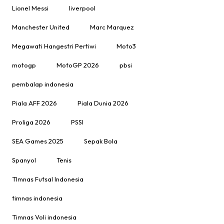
Lionel Messi
liverpool
Manchester United
Marc Marquez
Megawati Hangestri Pertiwi
Moto3
motogp
MotoGP 2026
pbsi
pembalap indonesia
Piala AFF 2026
Piala Dunia 2026
Proliga 2026
PSSI
SEA Games 2025
Sepak Bola
Spanyol
Tenis
TImnas Futsal Indonesia
timnas indonesia
Timnas Voli indonesia