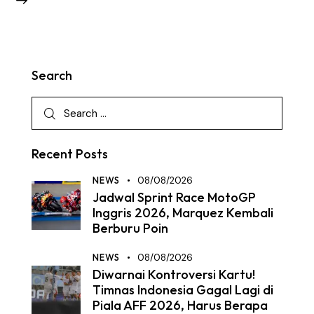
Search
Recent Posts
NEWS
08/08/2026
Jadwal Sprint Race MotoGP
Inggris 2026, Marquez Kembali
Berburu Poin
NEWS
08/08/2026
Diwarnai Kontroversi Kartu!
Timnas Indonesia Gagal Lagi di
Piala AFF 2026, Harus Berapa