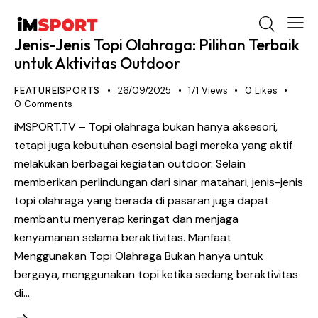
Jenis-Jenis Topi Olahraga: Pilihan Terbaik
untuk Aktivitas Outdoor
FEATURE|SPORTS
26/09/2025
171
Views
0
Likes
0
Comments
iMSPORT.TV – Topi olahraga bukan hanya aksesori,
tetapi juga kebutuhan esensial bagi mereka yang aktif
melakukan berbagai kegiatan outdoor. Selain
memberikan perlindungan dari sinar matahari, jenis-jenis
topi olahraga yang berada di pasaran juga dapat
membantu menyerap keringat dan menjaga
kenyamanan selama beraktivitas. Manfaat
Menggunakan Topi Olahraga Bukan hanya untuk
bergaya, menggunakan topi ketika sedang beraktivitas
di…