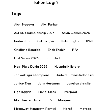
Tahun Lagi ?
Tags
Aichi Nagoya
Alwi Farhan
ASEAN Championship 2026
Asian Games 2026
badminton
bulutangkis
Bulu tangkis
BWF
Cristiano Ronaldo
Erick Thohir
FIFA
FIFA Series 2026
Formula 1
Hasil Piala Dunia 2026
Hyundai Hillstate
Jadwal Liga Champions
Jadwal Timnas Indonesia
Janice Tjen
John Herdman
Jonatan christie
Liga Inggris
Lionel Messi
liverpool
Manchester United
Marc Marquez
Megawati Hangestri Pertiwi
Moto3
motogp