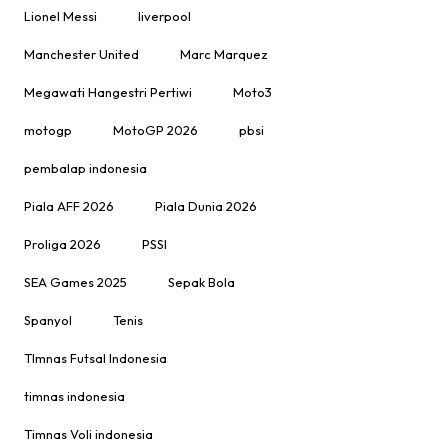
Lionel Messi
liverpool
Manchester United
Marc Marquez
Megawati Hangestri Pertiwi
Moto3
motogp
MotoGP 2026
pbsi
pembalap indonesia
Piala AFF 2026
Piala Dunia 2026
Proliga 2026
PSSI
SEA Games 2025
Sepak Bola
Spanyol
Tenis
TImnas Futsal Indonesia
timnas indonesia
Timnas Voli indonesia