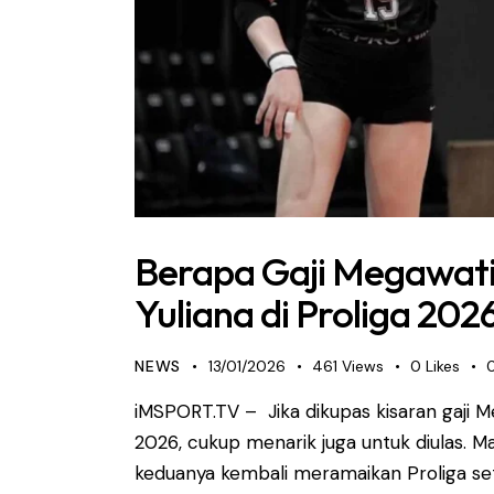
Berapa Gaji Megawati 
Yuliana di Proliga 202
NEWS
13/01/2026
461
Views
0
Likes
iMSPORT.TV – Jika dikupas kisaran gaji Me
2026, cukup menarik juga untuk diulas. M
keduanya kembali meramaikan Proliga set