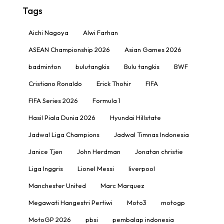
Tags
Aichi Nagoya
Alwi Farhan
ASEAN Championship 2026
Asian Games 2026
badminton
bulutangkis
Bulu tangkis
BWF
Cristiano Ronaldo
Erick Thohir
FIFA
FIFA Series 2026
Formula 1
Hasil Piala Dunia 2026
Hyundai Hillstate
Jadwal Liga Champions
Jadwal Timnas Indonesia
Janice Tjen
John Herdman
Jonatan christie
Liga Inggris
Lionel Messi
liverpool
Manchester United
Marc Marquez
Megawati Hangestri Pertiwi
Moto3
motogp
MotoGP 2026
pbsi
pembalap indonesia