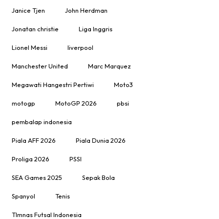
Janice Tjen
John Herdman
Jonatan christie
Liga Inggris
Lionel Messi
liverpool
Manchester United
Marc Marquez
Megawati Hangestri Pertiwi
Moto3
motogp
MotoGP 2026
pbsi
pembalap indonesia
Piala AFF 2026
Piala Dunia 2026
Proliga 2026
PSSI
SEA Games 2025
Sepak Bola
Spanyol
Tenis
TImnas Futsal Indonesia