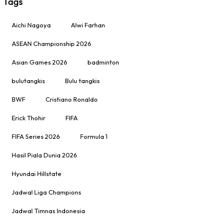
Tags
Aichi Nagoya
Alwi Farhan
ASEAN Championship 2026
Asian Games 2026
badminton
bulutangkis
Bulu tangkis
BWF
Cristiano Ronaldo
Erick Thohir
FIFA
FIFA Series 2026
Formula 1
Hasil Piala Dunia 2026
Hyundai Hillstate
Jadwal Liga Champions
Jadwal Timnas Indonesia