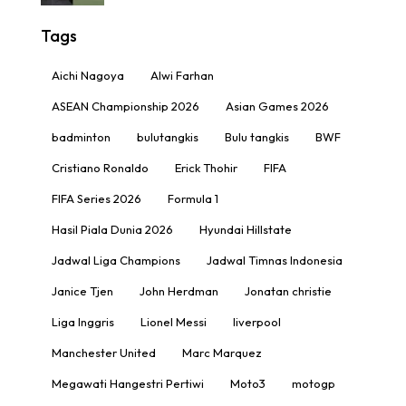
Tags
Aichi Nagoya
Alwi Farhan
ASEAN Championship 2026
Asian Games 2026
badminton
bulutangkis
Bulu tangkis
BWF
Cristiano Ronaldo
Erick Thohir
FIFA
FIFA Series 2026
Formula 1
Hasil Piala Dunia 2026
Hyundai Hillstate
Jadwal Liga Champions
Jadwal Timnas Indonesia
Janice Tjen
John Herdman
Jonatan christie
Liga Inggris
Lionel Messi
liverpool
Manchester United
Marc Marquez
Megawati Hangestri Pertiwi
Moto3
motogp