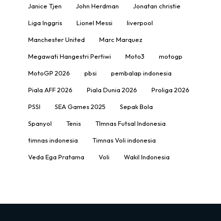
Janice Tjen
John Herdman
Jonatan christie
Liga Inggris
Lionel Messi
liverpool
Manchester United
Marc Marquez
Megawati Hangestri Pertiwi
Moto3
motogp
MotoGP 2026
pbsi
pembalap indonesia
Piala AFF 2026
Piala Dunia 2026
Proliga 2026
PSSI
SEA Games 2025
Sepak Bola
Spanyol
Tenis
TImnas Futsal Indonesia
timnas indonesia
Timnas Voli indonesia
Veda Ega Pratama
Voli
Wakil Indonesia