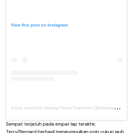
View this post on Instagram
A
post shared by Dadang Haries Poernomo (@dadanghariespoernomo)
Sempat terjatuh pada empat lap terakhir,
Terry/Bernard berhasil mengumpulkan poin cukup jauh