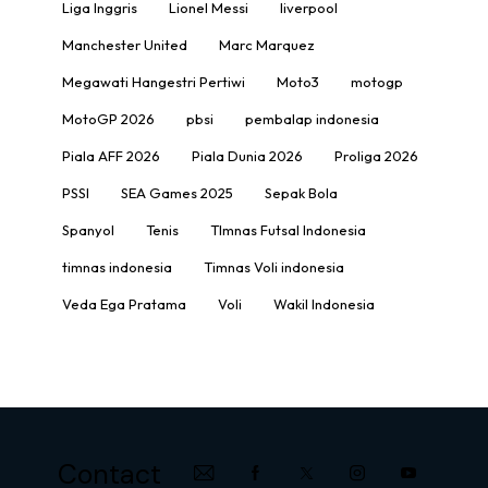
Liga Inggris
Lionel Messi
liverpool
Manchester United
Marc Marquez
Megawati Hangestri Pertiwi
Moto3
motogp
MotoGP 2026
pbsi
pembalap indonesia
Piala AFF 2026
Piala Dunia 2026
Proliga 2026
PSSI
SEA Games 2025
Sepak Bola
Spanyol
Tenis
TImnas Futsal Indonesia
timnas indonesia
Timnas Voli indonesia
Veda Ega Pratama
Voli
Wakil Indonesia
Contact