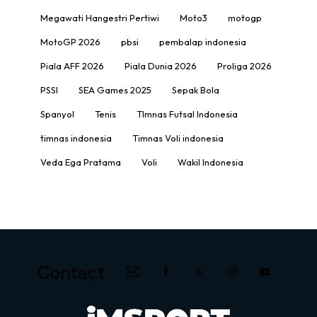
Megawati Hangestri Pertiwi
Moto3
motogp
MotoGP 2026
pbsi
pembalap indonesia
Piala AFF 2026
Piala Dunia 2026
Proliga 2026
PSSI
SEA Games 2025
Sepak Bola
Spanyol
Tenis
TImnas Futsal Indonesia
timnas indonesia
Timnas Voli indonesia
Veda Ega Pratama
Voli
Wakil Indonesia
Contact