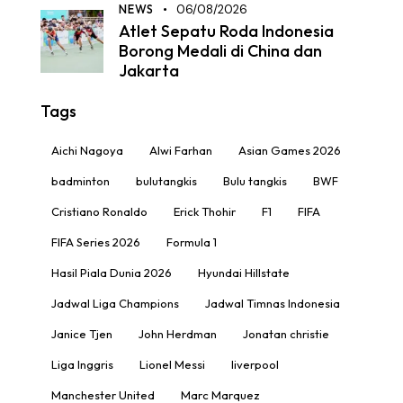
NEWS
06/08/2026
Atlet Sepatu Roda Indonesia
Borong Medali di China dan
Jakarta
Tags
Aichi Nagoya
Alwi Farhan
Asian Games 2026
badminton
bulutangkis
Bulu tangkis
BWF
Cristiano Ronaldo
Erick Thohir
F1
FIFA
FIFA Series 2026
Formula 1
Hasil Piala Dunia 2026
Hyundai Hillstate
Jadwal Liga Champions
Jadwal Timnas Indonesia
Janice Tjen
John Herdman
Jonatan christie
Liga Inggris
Lionel Messi
liverpool
Manchester United
Marc Marquez