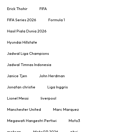
Erick Thohir
FIFA
FIFA Series 2026
Formula 1
Hasil Piala Dunia 2026
Hyundai Hillstate
Jadwal Liga Champions
Jadwal Timnas Indonesia
Janice Tjen
John Herdman
Jonatan christie
Liga Inggris
Lionel Messi
liverpool
Manchester United
Marc Marquez
Megawati Hangestri Pertiwi
Moto3
motogp
MotoGP 2026
pbsi