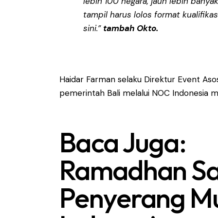
lebih 100 negara, jauh lebih bany
tampil harus lolos format kualifikas
sini.”
tambah Okto.
Haidar Farman selaku Direktur Event Asos
pemerintah Bali melalui NOC Indonesia
Baca Juga:
Ramadhan Sa
Penyerang Mu