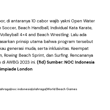
r, di antaranya 10 cabor wajib yakni Open Water
occer, Beach Handball, Individual Kata Karate,
 Volleyball 4×4 and Beach Wrestling. Lalu ada
dasarkan prinsip utama bahwa program tersebut
u generasi muda, serta inklusivitas. Keempat
n, Rowing Beach Sprint, dan Surfing. Rencananya
 di AWBG 2023 ini.
(fid) Sumber: NOC Indonesia
Olimpiade London
lahraga|noc indonesia|olahraga|World Beach Games