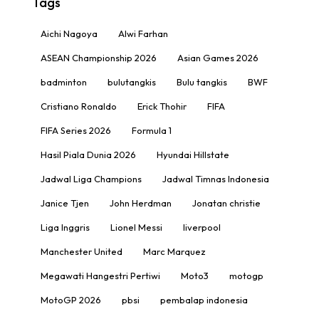
Tags
Aichi Nagoya
Alwi Farhan
ASEAN Championship 2026
Asian Games 2026
badminton
bulutangkis
Bulu tangkis
BWF
Cristiano Ronaldo
Erick Thohir
FIFA
FIFA Series 2026
Formula 1
Hasil Piala Dunia 2026
Hyundai Hillstate
Jadwal Liga Champions
Jadwal Timnas Indonesia
Janice Tjen
John Herdman
Jonatan christie
Liga Inggris
Lionel Messi
liverpool
Manchester United
Marc Marquez
Megawati Hangestri Pertiwi
Moto3
motogp
MotoGP 2026
pbsi
pembalap indonesia