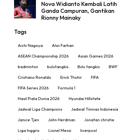
Nova Widianto Kembali Latih
Ganda Campuran, Gantikan
Rionny Mainaky
Tags
Aichi Nagoya
Alwi Farhan
ASEAN Championship 2026
Asian Games 2026
badminton
bulutangkis
Bulu tangkis
BWF
Cristiano Ronaldo
Erick Thohir
FIFA
FIFA Series 2026
Formula 1
Hasil Piala Dunia 2026
Hyundai Hillstate
Jadwal Liga Champions
Jadwal Timnas Indonesia
Janice Tjen
John Herdman
Jonatan christie
Liga Inggris
Lionel Messi
liverpool