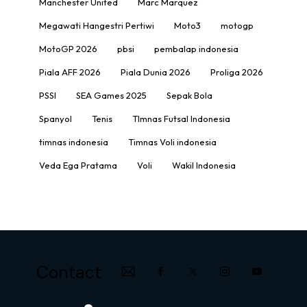
Manchester United
Marc Marquez
Megawati Hangestri Pertiwi
Moto3
motogp
MotoGP 2026
pbsi
pembalap indonesia
Piala AFF 2026
Piala Dunia 2026
Proliga 2026
PSSI
SEA Games 2025
Sepak Bola
Spanyol
Tenis
TImnas Futsal Indonesia
timnas indonesia
Timnas Voli indonesia
Veda Ega Pratama
Voli
Wakil Indonesia
Contact