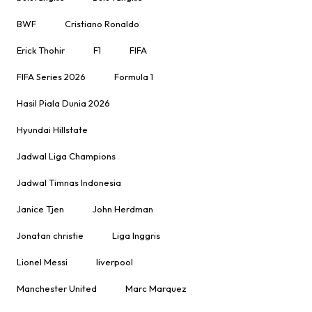
BWF
Cristiano Ronaldo
Erick Thohir
F1
FIFA
FIFA Series 2026
Formula 1
Hasil Piala Dunia 2026
Hyundai Hillstate
Jadwal Liga Champions
Jadwal Timnas Indonesia
Janice Tjen
John Herdman
Jonatan christie
Liga Inggris
Lionel Messi
liverpool
Manchester United
Marc Marquez