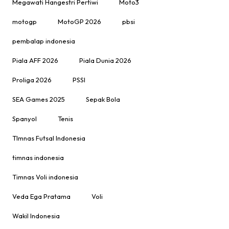
Megawati Hangestri Pertiwi
Moto3
motogp
MotoGP 2026
pbsi
pembalap indonesia
Piala AFF 2026
Piala Dunia 2026
Proliga 2026
PSSI
SEA Games 2025
Sepak Bola
Spanyol
Tenis
TImnas Futsal Indonesia
timnas indonesia
Timnas Voli indonesia
Veda Ega Pratama
Voli
Wakil Indonesia