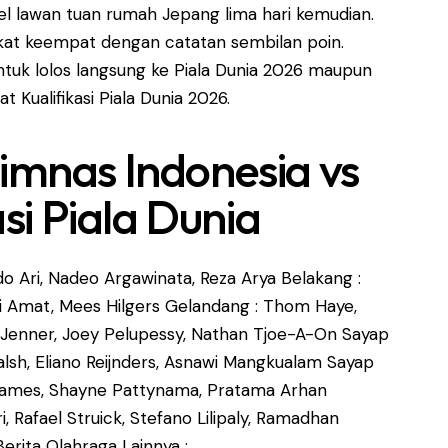
el lawan tuan rumah Jepang lima hari kemudian.
ngkat keempat dengan catatan sembilan poin.
tuk lolos langsung ke Piala Dunia 2026 maupun
Kualifikasi Piala Dunia 2026.
imnas Indonesia vs
asi Piala Dunia
do Ari, Nadeo Argawinata, Reza Arya Belakang :
rdi Amat, Mees Hilgers Gelandang : Thom Haye,
r Jenner, Joey Pelupessy, Nathan Tjoe-A-On Sayap
Walsh, Eliano Reijnders, Asnawi Mangkualam Sayap
an James, Shayne Pattynama, Pratama Arhan
 Rafael Struick, Stefano Lilipaly, Ramadhan
Berita Olahraga Lainnya :