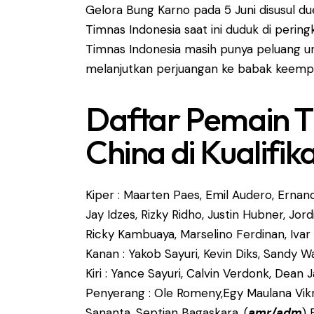
Gelora Bung Karno pada 5 Juni disusul du
Timnas Indonesia saat ini duduk di peri
Timnas Indonesia masih punya peluang un
melanjutkan perjuangan ke babak keempat 
Daftar Pemain T
China di Kualifik
Kiper : Maarten Paes, Emil Audero, Ernan
Jay Idzes, Rizky Ridho, Justin Hubner, Jo
Ricky Kambuaya, Marselino Ferdinan, Iva
Kanan : Yakob Sayuri, Kevin Diks, Sandy 
Kiri : Yance Sayuri, Calvin Verdonk, De
Penyerang : Ole Romeny,Egy Maulana Vikri,
Sananta, Septian Bagaskara. (
amr/adm
) 