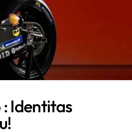
 Identitas
u!