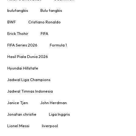
bulutangkis
Bulu tangkis
BWF
Cristiano Ronaldo
Erick Thohir
FIFA
FIFA Series 2026
Formula 1
Hasil Piala Dunia 2026
Hyundai Hillstate
Jadwal Liga Champions
Jadwal Timnas Indonesia
Janice Tjen
John Herdman
Jonatan christie
Liga Inggris
Lionel Messi
liverpool