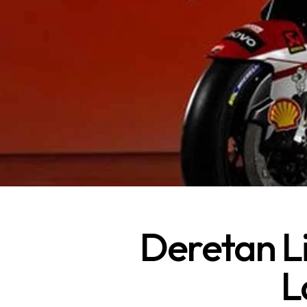
Deretan L
L