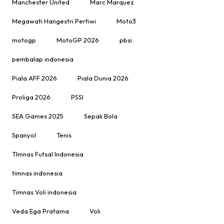
Manchester United
Marc Marquez
Megawati Hangestri Pertiwi
Moto3
motogp
MotoGP 2026
pbsi
pembalap indonesia
Piala AFF 2026
Piala Dunia 2026
Proliga 2026
PSSI
SEA Games 2025
Sepak Bola
Spanyol
Tenis
TImnas Futsal Indonesia
timnas indonesia
Timnas Voli indonesia
Veda Ega Pratama
Voli