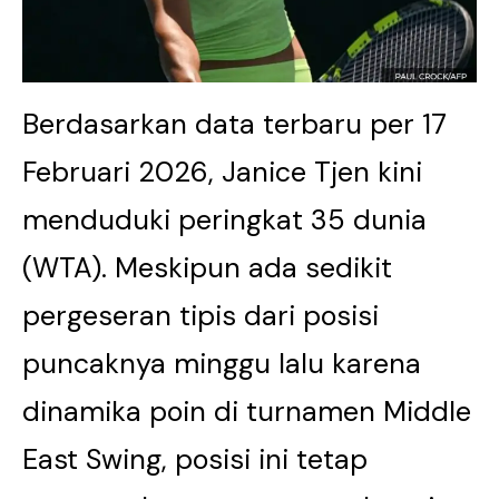
Berdasarkan data terbaru per 17
Februari 2026, Janice Tjen kini
menduduki peringkat 35 dunia
(WTA). Meskipun ada sedikit
pergeseran tipis dari posisi
puncaknya minggu lalu karena
dinamika poin di turnamen Middle
East Swing, posisi ini tetap