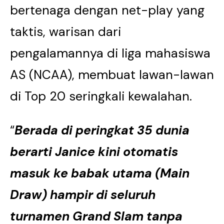
bertenaga dengan net-play yang
taktis, warisan dari
pengalamannya di liga mahasiswa
AS (NCAA), membuat lawan-lawan
di Top 20 seringkali kewalahan.
“
Berada di peringkat 35 dunia
berarti Janice kini otomatis
masuk ke babak utama (Main
Draw) hampir di seluruh
turnamen Grand Slam tanpa