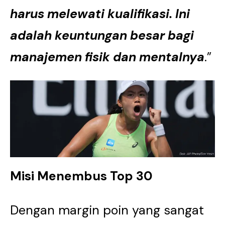
harus melewati kualifikasi. Ini
adalah keuntungan besar bagi
manajemen fisik dan mentalnya
.”
Misi Menembus Top 30
Dengan margin poin yang sangat