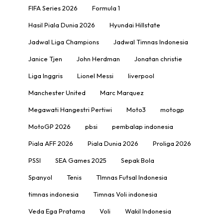
FIFA Series 2026
Formula 1
Hasil Piala Dunia 2026
Hyundai Hillstate
Jadwal Liga Champions
Jadwal Timnas Indonesia
Janice Tjen
John Herdman
Jonatan christie
Liga Inggris
Lionel Messi
liverpool
Manchester United
Marc Marquez
Megawati Hangestri Pertiwi
Moto3
motogp
MotoGP 2026
pbsi
pembalap indonesia
Piala AFF 2026
Piala Dunia 2026
Proliga 2026
PSSI
SEA Games 2025
Sepak Bola
Spanyol
Tenis
TImnas Futsal Indonesia
timnas indonesia
Timnas Voli indonesia
Veda Ega Pratama
Voli
Wakil Indonesia