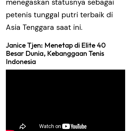
menegaskan statusnya sebagai
petenis tunggal putri terbaik di
Asia Tenggara saat ini.
Janice Tjen: Menetap di Elite 40
Besar Dunia, Kebanggaan Tenis
Indonesia