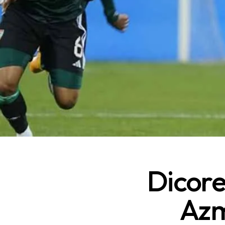
Dicore
Azm