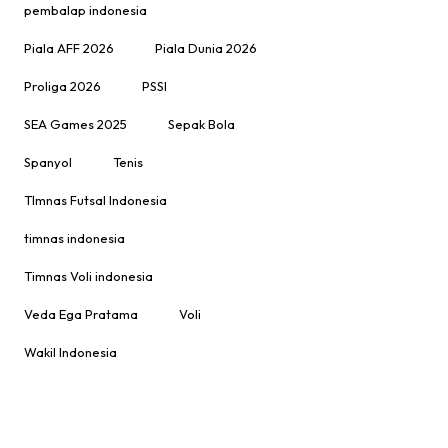
pembalap indonesia
Piala AFF 2026
Piala Dunia 2026
Proliga 2026
PSSI
SEA Games 2025
Sepak Bola
Spanyol
Tenis
TImnas Futsal Indonesia
timnas indonesia
Timnas Voli indonesia
Veda Ega Pratama
Voli
Wakil Indonesia