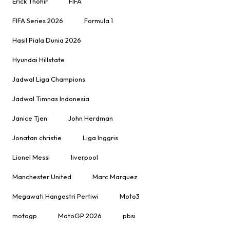
Erick Thohir
FIFA
FIFA Series 2026
Formula 1
Hasil Piala Dunia 2026
Hyundai Hillstate
Jadwal Liga Champions
Jadwal Timnas Indonesia
Janice Tjen
John Herdman
Jonatan christie
Liga Inggris
Lionel Messi
liverpool
Manchester United
Marc Marquez
Megawati Hangestri Pertiwi
Moto3
motogp
MotoGP 2026
pbsi