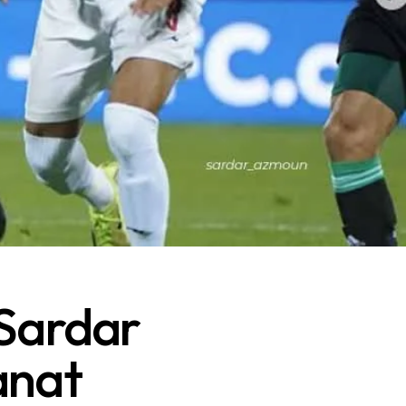
 Sardar
anat