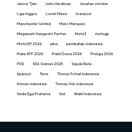
Janice Tjen
John Herdman
Jonatan christie
Liga Inggris
Lionel Messi
liverpool
Manchester United
Marc Marquez
Megawati Hangestri Pertiwi
Moto3
motogp
MotoGP 2026
pbsi
pembalap indonesia
Piala AFF 2026
Piala Dunia 2026
Proliga 2026
PSSI
SEA Games 2025
Sepak Bola
Spanyol
Tenis
TImnas Futsal Indonesia
timnas indonesia
Timnas Voli indonesia
Veda Ega Pratama
Voli
Wakil Indonesia