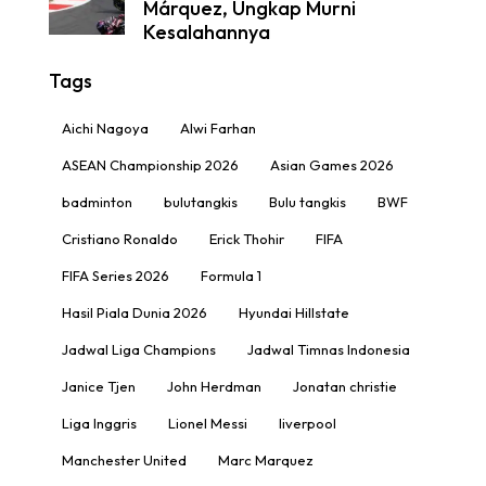
Márquez, Ungkap Murni
Kesalahannya
Tags
Aichi Nagoya
Alwi Farhan
ASEAN Championship 2026
Asian Games 2026
badminton
bulutangkis
Bulu tangkis
BWF
Cristiano Ronaldo
Erick Thohir
FIFA
FIFA Series 2026
Formula 1
Hasil Piala Dunia 2026
Hyundai Hillstate
Jadwal Liga Champions
Jadwal Timnas Indonesia
Janice Tjen
John Herdman
Jonatan christie
Liga Inggris
Lionel Messi
liverpool
Manchester United
Marc Marquez