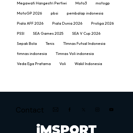
Megawati Hangestri Pertiwi
Moto3
motogp
MotoGP 2026
pbsi
pembalap indonesia
Piala AFF 2026
Piala Dunia 2026
Proliga 2026
PSSI
SEA Games 2025
SEA V Cup 2026
Sepak Bola
Tenis
TImnas Futsal Indonesia
timnas indonesia
Timnas Voli indonesia
Veda Ega Pratama
Voli
Wakil Indonesia
Contact