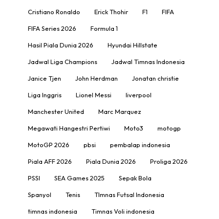
Cristiano Ronaldo
Erick Thohir
F1
FIFA
FIFA Series 2026
Formula 1
Hasil Piala Dunia 2026
Hyundai Hillstate
Jadwal Liga Champions
Jadwal Timnas Indonesia
Janice Tjen
John Herdman
Jonatan christie
Liga Inggris
Lionel Messi
liverpool
Manchester United
Marc Marquez
Megawati Hangestri Pertiwi
Moto3
motogp
MotoGP 2026
pbsi
pembalap indonesia
Piala AFF 2026
Piala Dunia 2026
Proliga 2026
PSSI
SEA Games 2025
Sepak Bola
Spanyol
Tenis
TImnas Futsal Indonesia
timnas indonesia
Timnas Voli indonesia