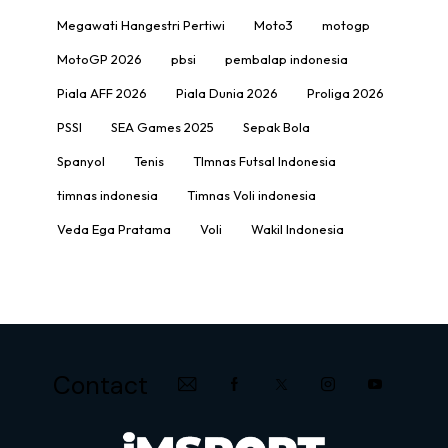
Megawati Hangestri Pertiwi
Moto3
motogp
MotoGP 2026
pbsi
pembalap indonesia
Piala AFF 2026
Piala Dunia 2026
Proliga 2026
PSSI
SEA Games 2025
Sepak Bola
Spanyol
Tenis
TImnas Futsal Indonesia
timnas indonesia
Timnas Voli indonesia
Veda Ega Pratama
Voli
Wakil Indonesia
Contact