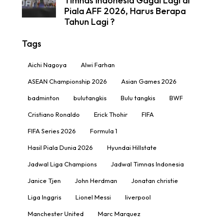
Timnas Indonesia Gagal Lagi di
Piala AFF 2026, Harus Berapa
Tahun Lagi ?
Tags
Aichi Nagoya
Alwi Farhan
ASEAN Championship 2026
Asian Games 2026
badminton
bulutangkis
Bulu tangkis
BWF
Cristiano Ronaldo
Erick Thohir
FIFA
FIFA Series 2026
Formula 1
Hasil Piala Dunia 2026
Hyundai Hillstate
Jadwal Liga Champions
Jadwal Timnas Indonesia
Janice Tjen
John Herdman
Jonatan christie
Liga Inggris
Lionel Messi
liverpool
Manchester United
Marc Marquez