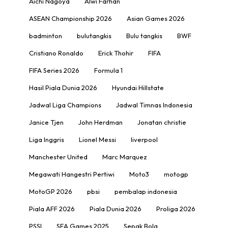
Aichi Nagoya
Alwi Farhan
ASEAN Championship 2026
Asian Games 2026
badminton
bulutangkis
Bulu tangkis
BWF
Cristiano Ronaldo
Erick Thohir
FIFA
FIFA Series 2026
Formula 1
Hasil Piala Dunia 2026
Hyundai Hillstate
Jadwal Liga Champions
Jadwal Timnas Indonesia
Janice Tjen
John Herdman
Jonatan christie
Liga Inggris
Lionel Messi
liverpool
Manchester United
Marc Marquez
Megawati Hangestri Pertiwi
Moto3
motogp
MotoGP 2026
pbsi
pembalap indonesia
Piala AFF 2026
Piala Dunia 2026
Proliga 2026
PSSI
SEA Games 2025
Sepak Bola