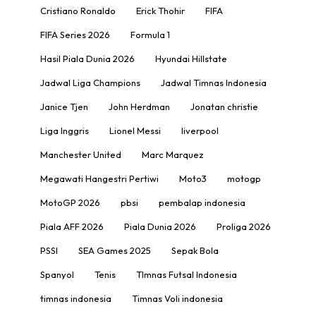
Cristiano Ronaldo
Erick Thohir
FIFA
FIFA Series 2026
Formula 1
Hasil Piala Dunia 2026
Hyundai Hillstate
Jadwal Liga Champions
Jadwal Timnas Indonesia
Janice Tjen
John Herdman
Jonatan christie
Liga Inggris
Lionel Messi
liverpool
Manchester United
Marc Marquez
Megawati Hangestri Pertiwi
Moto3
motogp
MotoGP 2026
pbsi
pembalap indonesia
Piala AFF 2026
Piala Dunia 2026
Proliga 2026
PSSI
SEA Games 2025
Sepak Bola
Spanyol
Tenis
TImnas Futsal Indonesia
timnas indonesia
Timnas Voli indonesia