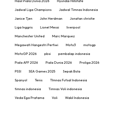
Hasil Piala Dunia 2026
Hyundai Hillstate
Jadwal Liga Champions
Jadwal Timnas Indonesia
Janice Tjen
John Herdman
Jonatan christie
Liga Inggris
Lionel Messi
liverpool
Manchester United
Marc Marquez
Megawati Hangestri Pertiwi
Moto3
motogp
MotoGP 2026
pbsi
pembalap indonesia
Piala AFF 2026
Piala Dunia 2026
Proliga 2026
PSSI
SEA Games 2025
Sepak Bola
Spanyol
Tenis
TImnas Futsal Indonesia
timnas indonesia
Timnas Voli indonesia
Veda Ega Pratama
Voli
Wakil Indonesia