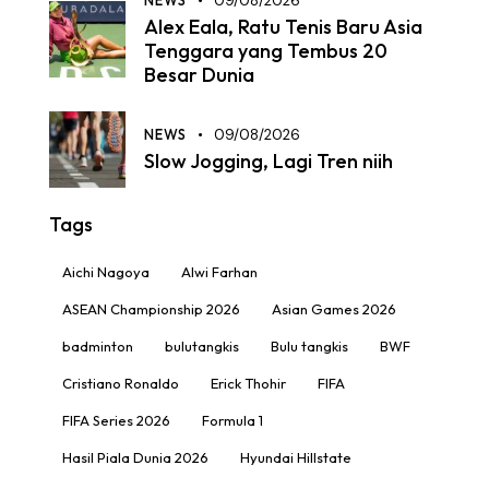
09/08/2026
Alex Eala, Ratu Tenis Baru Asia
Tenggara yang Tembus 20
Besar Dunia
NEWS
09/08/2026
Slow Jogging, Lagi Tren niih
Tags
Aichi Nagoya
Alwi Farhan
ASEAN Championship 2026
Asian Games 2026
badminton
bulutangkis
Bulu tangkis
BWF
Cristiano Ronaldo
Erick Thohir
FIFA
FIFA Series 2026
Formula 1
Hasil Piala Dunia 2026
Hyundai Hillstate