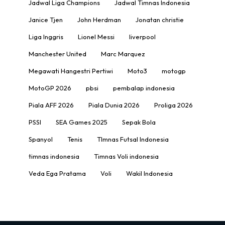
Jadwal Liga Champions
Jadwal Timnas Indonesia
Janice Tjen
John Herdman
Jonatan christie
Liga Inggris
Lionel Messi
liverpool
Manchester United
Marc Marquez
Megawati Hangestri Pertiwi
Moto3
motogp
MotoGP 2026
pbsi
pembalap indonesia
Piala AFF 2026
Piala Dunia 2026
Proliga 2026
PSSI
SEA Games 2025
Sepak Bola
Spanyol
Tenis
TImnas Futsal Indonesia
timnas indonesia
Timnas Voli indonesia
Veda Ega Pratama
Voli
Wakil Indonesia