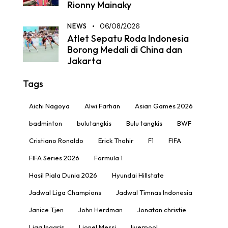
Rionny Mainaky
NEWS
06/08/2026
Atlet Sepatu Roda Indonesia
Borong Medali di China dan
Jakarta
Tags
Aichi Nagoya
Alwi Farhan
Asian Games 2026
badminton
bulutangkis
Bulu tangkis
BWF
Cristiano Ronaldo
Erick Thohir
F1
FIFA
FIFA Series 2026
Formula 1
Hasil Piala Dunia 2026
Hyundai Hillstate
Jadwal Liga Champions
Jadwal Timnas Indonesia
Janice Tjen
John Herdman
Jonatan christie
Liga Inggris
Lionel Messi
liverpool