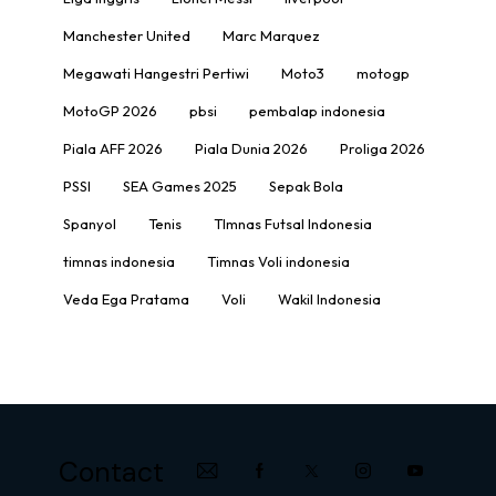
Manchester United
Marc Marquez
Megawati Hangestri Pertiwi
Moto3
motogp
MotoGP 2026
pbsi
pembalap indonesia
Piala AFF 2026
Piala Dunia 2026
Proliga 2026
PSSI
SEA Games 2025
Sepak Bola
Spanyol
Tenis
TImnas Futsal Indonesia
timnas indonesia
Timnas Voli indonesia
Veda Ega Pratama
Voli
Wakil Indonesia
Contact