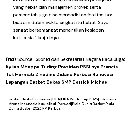
yang hebat dan manajemen proyek serta
pemerintah juga bisa menhadirkan fasilitas luar
bias aini dalam waktu singkat itu hebat. Saya
sangat bersemangat menantikan kesiapan
Indonesia.”
lanjutnya
(fid)
Source : Skor Id dan Sekretariat Negara Baca Juga:
Kylian Mbappe Tuding Presiden PSSI nya Prancis
Tak Hormati Zinedine Zidane
Perbasi Renovasi
Lapangan Basket Bekas SMP Derrick Michael
basket|Basket Indonesia|FIBA|FIBA World Cup 2023|Indoensia
Arena|Indonesia basketball|Perbasi|Piala Dunia Basket|Piala
Dunia Basket 2023|PP Perbasi