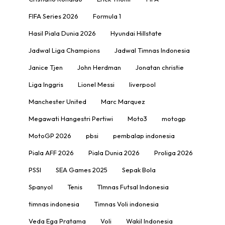
FIFA Series 2026
Formula 1
Hasil Piala Dunia 2026
Hyundai Hillstate
Jadwal Liga Champions
Jadwal Timnas Indonesia
Janice Tjen
John Herdman
Jonatan christie
Liga Inggris
Lionel Messi
liverpool
Manchester United
Marc Marquez
Megawati Hangestri Pertiwi
Moto3
motogp
MotoGP 2026
pbsi
pembalap indonesia
Piala AFF 2026
Piala Dunia 2026
Proliga 2026
PSSI
SEA Games 2025
Sepak Bola
Spanyol
Tenis
TImnas Futsal Indonesia
timnas indonesia
Timnas Voli indonesia
Veda Ega Pratama
Voli
Wakil Indonesia