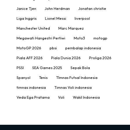
Janice Tjen
John Herdman
Jonatan christie
Liga Inggris
Lionel Messi
liverpool
Manchester United
Marc Marquez
Megawati Hangestri Pertiwi
Moto3
motogp
MotoGP 2026
pbsi
pembalap indonesia
Piala AFF 2026
Piala Dunia 2026
Proliga 2026
PSSI
SEA Games 2025
Sepak Bola
Spanyol
Tenis
TImnas Futsal Indonesia
timnas indonesia
Timnas Voli indonesia
Veda Ega Pratama
Voli
Wakil Indonesia