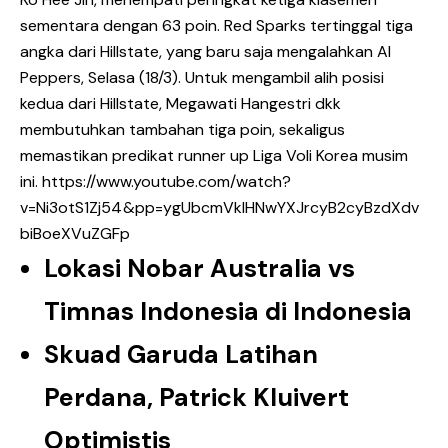
sementara dengan 63 poin. Red Sparks tertinggal tiga
angka dari Hillstate, yang baru saja mengalahkan AI
Peppers, Selasa (18/3). Untuk mengambil alih posisi
kedua dari Hillstate, Megawati Hangestri dkk
membutuhkan tambahan tiga poin, sekaligus
memastikan predikat runner up Liga Voli Korea musim
ini.
https://www.youtube.com/watch?
v=Ni3otS1Zj54&pp=ygUbcmVkIHNwYXJrcyB2cyBzdXdv
biBoeXVuZGFp
Lokasi Nobar Australia vs
Timnas Indonesia di Indonesia
Skuad Garuda Latihan
Perdana, Patrick Kluivert
Optimistis