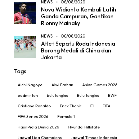
NEWS
06/08/2026
Nova Widianto Kembali Latih
Ganda Campuran, Gantikan
Rionny Mainaky
NEWS
06/08/2026
Atlet Sepatu Roda Indonesia
Borong Medali di China dan
Jakarta
Tags
Aichi Nagoya
Alwi Farhan
Asian Games 2026
badminton
bulutangkis
Bulu tangkis
BWF
Cristiano Ronaldo
Erick Thohir
F1
FIFA
FIFA Series 2026
Formula 1
Hasil Piala Dunia 2026
Hyundai Hillstate
Jadwal Liga Champions
Jadwal Timnas Indonesia