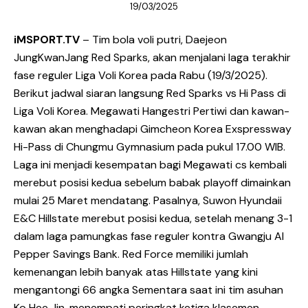
19/03/2025
iMSPORT.TV
– Tim bola voli putri, Daejeon
JungKwanJang Red Sparks, akan menjalani laga terakhir
fase reguler Liga Voli Korea pada Rabu (19/3/2025).
Berikut jadwal siaran langsung Red Sparks vs Hi Pass di
Liga Voli Korea. Megawati Hangestri Pertiwi dan kawan-
kawan akan menghadapi Gimcheon Korea Exspressway
Hi-Pass di Chungmu Gymnasium pada pukul 17.00 WIB.
Laga ini menjadi kesempatan bagi Megawati cs kembali
merebut posisi kedua sebelum babak playoff dimainkan
mulai 25 Maret mendatang. Pasalnya, Suwon Hyundaii
E&C Hillstate merebut posisi kedua, setelah menang 3-1
dalam laga pamungkas fase reguler kontra Gwangju AI
Pepper Savings Bank. Red Force memiliki jumlah
kemenangan lebih banyak atas Hillstate yang kini
mengantongi 66 angka Sementara saat ini tim asuhan
Ko Hee Jin, menempati peringkat ketiga klasemen