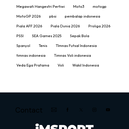
Megawati Hangestri Pertiwi
Moto3
motogp
MotoGP 2026
pbsi
pembalap indonesia
Piala AFF 2026
Piala Dunia 2026
Proliga 2026
PSSI
SEA Games 2025
Sepak Bola
Spanyol
Tenis
TImnas Futsal Indonesia
timnas indonesia
Timnas Voli indonesia
Veda Ega Pratama
Voli
Wakil Indonesia
Contact