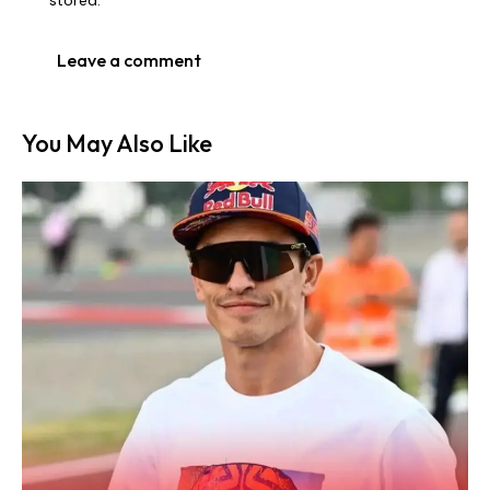
stored.
You May Also Like