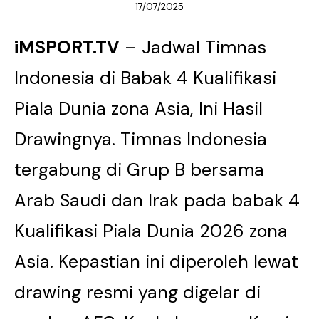
17/07/2025
iMSPORT.TV
– Jadwal Timnas
Indonesia di Babak 4 Kualifikasi
Piala Dunia zona Asia, Ini Hasil
Drawingnya. Timnas Indonesia
tergabung di Grup B bersama
Arab Saudi dan Irak pada babak 4
Kualifikasi Piala Dunia 2026 zona
Asia. Kepastian ini diperoleh lewat
drawing resmi yang digelar di