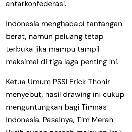
antarkonfederasi.
Indonesia menghadapi tantangan
berat, namun peluang tetap
terbuka jika mampu tampil
maksimal di tiga laga penting ini.
Ketua Umum PSSI Erick Thohir
menyebut, hasil drawing ini cukup
menguntungkan bagi Timnas
Indonesia. Pasalnya, Tim Merah