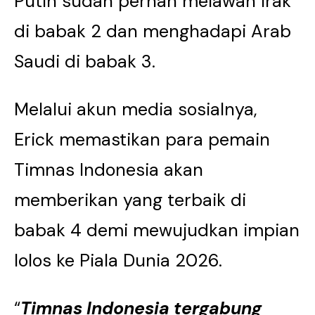
Putih sudah pernah melawan Irak
di babak 2 dan menghadapi Arab
Saudi di babak 3.
Melalui akun media sosialnya,
Erick memastikan para pemain
Timnas Indonesia akan
memberikan yang terbaik di
babak 4 demi mewujudkan impian
lolos ke Piala Dunia 2026.
“
Timnas Indonesia tergabung