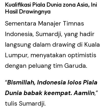
Kualifikasi Piala Dunia zona Asia, Ini
Hasil Drawingnya
Sementara Manajer Timnas
Indonesia, Sumardji, yang hadir
langsung dalam drawing di Kuala
Lumpur, menyatakan optimistis
dengan peluang tim Garuda.
“
Bismillah, Indonesia lolos Piala
Dunia babak keempat. Aamiin
,”
tulis Sumardji.