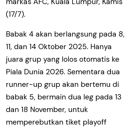
markas AFC, Kuala Lumpur, Kamis
(17/7).
Babak 4 akan berlangsung pada 8,
11, dan 14 Oktober 2025. Hanya
juara grup yang lolos otomatis ke
Piala Dunia 2026. Sementara dua
runner-up grup akan bertemu di
babak 5, bermain dua leg pada 13
dan 18 November, untuk
memperebutkan tiket playoff