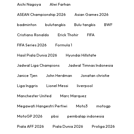
Aichi Nagoya
Alwi Farhan
ASEAN Championship 2026
Asian Games 2026
badminton
bulutangkis
Bulu tangkis
BWF
Cristiano Ronaldo
Erick Thohir
FIFA
FIFA Series 2026
Formula 1
Hasil Piala Dunia 2026
Hyundai Hillstate
Jadwal Liga Champions
Jadwal Timnas Indonesia
Janice Tjen
John Herdman
Jonatan christie
Liga Inggris
Lionel Messi
liverpool
Manchester United
Marc Marquez
Megawati Hangestri Pertiwi
Moto3
motogp
MotoGP 2026
pbsi
pembalap indonesia
Piala AFF 2026
Piala Dunia 2026
Proliga 2026