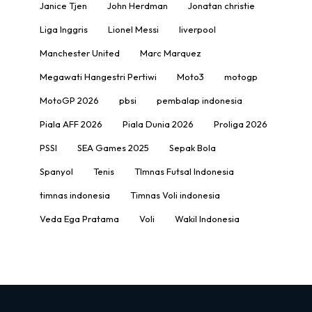
Janice Tjen
John Herdman
Jonatan christie
Liga Inggris
Lionel Messi
liverpool
Manchester United
Marc Marquez
Megawati Hangestri Pertiwi
Moto3
motogp
MotoGP 2026
pbsi
pembalap indonesia
Piala AFF 2026
Piala Dunia 2026
Proliga 2026
PSSI
SEA Games 2025
Sepak Bola
Spanyol
Tenis
TImnas Futsal Indonesia
timnas indonesia
Timnas Voli indonesia
Veda Ega Pratama
Voli
Wakil Indonesia