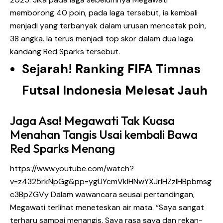
memborong 40 poin, pada laga tersebut, ia kembali
menjadi yang terbanyak dalam urusan mencetak poin,
38 angka. Ia terus menjadi top skor dalam dua laga
kandang Red Sparks tersebut.
Sejarah! Ranking FIFA Timnas
Futsal Indonesia Melesat Jauh
Jaga Asa! Megawati Tak Kuasa
Menahan Tangis Usai kembali Bawa
Red Sparks Menang
https://www.youtube.com/watch?
v=z4325rkNpGg&pp=ygUYcmVkIHNwYXJrIHZzIHBpbmsg
c3BpZGVy
Dalam wawancara seusai pertandingan,
Megawati terlihat meneteskan air mata. “Saya sangat
terharu sampai menangis. Saya rasa saya dan rekan-