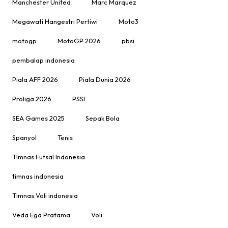
Manchester United
Marc Marquez
Megawati Hangestri Pertiwi
Moto3
motogp
MotoGP 2026
pbsi
pembalap indonesia
Piala AFF 2026
Piala Dunia 2026
Proliga 2026
PSSI
SEA Games 2025
Sepak Bola
Spanyol
Tenis
TImnas Futsal Indonesia
timnas indonesia
Timnas Voli indonesia
Veda Ega Pratama
Voli