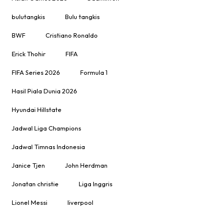
bulutangkis
Bulu tangkis
BWF
Cristiano Ronaldo
Erick Thohir
FIFA
FIFA Series 2026
Formula 1
Hasil Piala Dunia 2026
Hyundai Hillstate
Jadwal Liga Champions
Jadwal Timnas Indonesia
Janice Tjen
John Herdman
Jonatan christie
Liga Inggris
Lionel Messi
liverpool