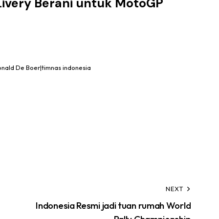
 Livery Berani untuk MotoGP
nald De Boer|timnas indonesia
NEXT
Indonesia Resmi jadi tuan rumah World
Rally Championship