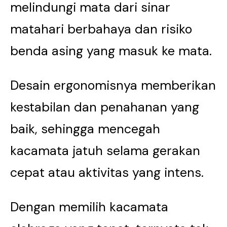
melindungi mata dari sinar
matahari berbahaya dan risiko
benda asing yang masuk ke mata.
Desain ergonomisnya memberikan
kestabilan dan penahanan yang
baik, sehingga mencegah
kacamata jatuh selama gerakan
cepat atau aktivitas yang intens.
Dengan memilih kacamata