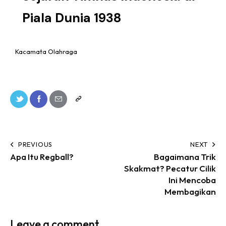
Piala Dunia 1938
Kacamata Olahraga
PREVIOUS
NEXT
Apa Itu Regball?
Bagaimana Trik
Skakmat? Pecatur Cilik
Ini Mencoba
Membagikan
Leave a comment