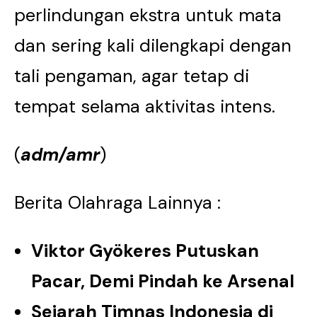
perlindungan ekstra untuk mata
dan sering kali dilengkapi dengan
tali pengaman, agar tetap di
tempat selama aktivitas intens.
(
adm/amr
)
Berita Olahraga Lainnya :
Viktor Gyökeres Putuskan
Pacar, Demi Pindah ke Arsenal
Sejarah Timnas Indonesia di