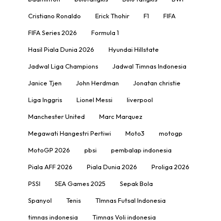
Cristiano Ronaldo
Erick Thohir
F1
FIFA
FIFA Series 2026
Formula 1
Hasil Piala Dunia 2026
Hyundai Hillstate
Jadwal Liga Champions
Jadwal Timnas Indonesia
Janice Tjen
John Herdman
Jonatan christie
Liga Inggris
Lionel Messi
liverpool
Manchester United
Marc Marquez
Megawati Hangestri Pertiwi
Moto3
motogp
MotoGP 2026
pbsi
pembalap indonesia
Piala AFF 2026
Piala Dunia 2026
Proliga 2026
PSSI
SEA Games 2025
Sepak Bola
Spanyol
Tenis
TImnas Futsal Indonesia
timnas indonesia
Timnas Voli indonesia