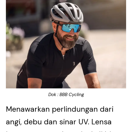
Dok : BBB Cycling
Menawarkan perlindungan dari
angi, debu dan sinar UV. Lensa