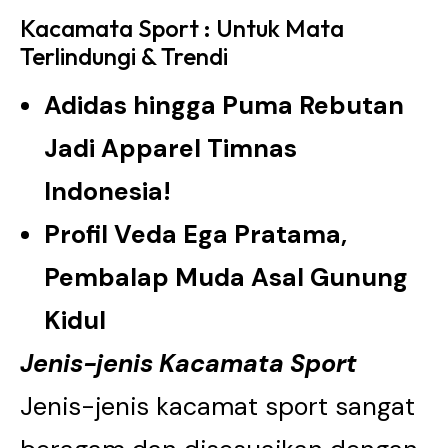
Kacamata Sport : Untuk Mata
Terlindungi & Trendi
Adidas hingga Puma Rebutan
Jadi Apparel Timnas
Indonesia!
Profil Veda Ega Pratama,
Pembalap Muda Asal Gunung
Kidul
Jenis-jenis Kacamata Sport
Jenis-jenis kacamat sport sangat