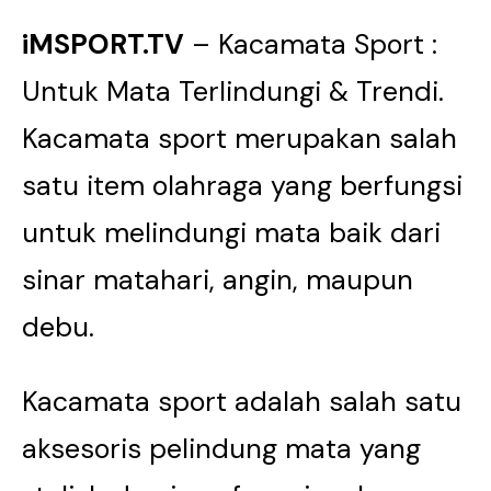
iMSPORT.TV
– Kacamata Sport :
Untuk Mata Terlindungi & Trendi.
Kacamata sport merupakan salah
satu item olahraga yang berfungsi
untuk melindungi mata baik dari
sinar matahari, angin, maupun
debu.
Kacamata sport adalah salah satu
aksesoris pelindung mata yang