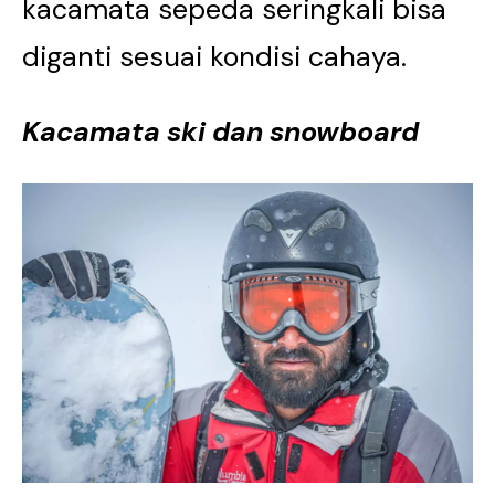
kacamata sepeda seringkali bisa
diganti sesuai kondisi cahaya.
Kacamata ski dan snowboard