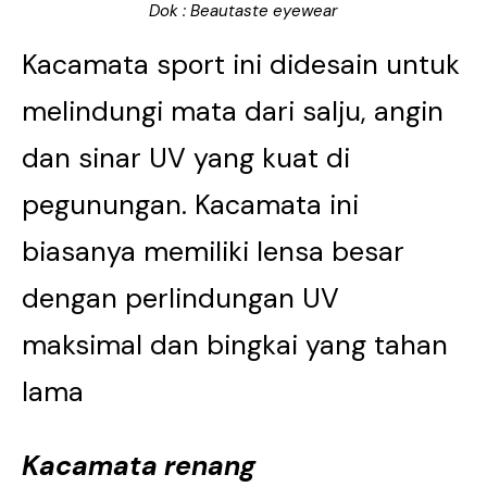
Dok : Beautaste eyewear
Kacamata sport ini didesain untuk
melindungi mata dari salju, angin
dan sinar UV yang kuat di
pegunungan. Kacamata ini
biasanya memiliki lensa besar
dengan perlindungan UV
maksimal dan bingkai yang tahan
lama
Kacamata renang